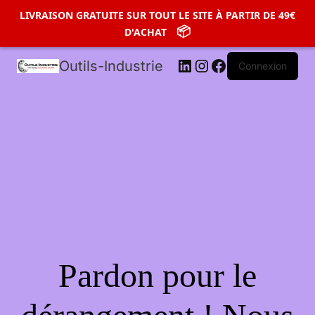
LIVRAISON GRATUITE SUR TOUT LE SITE À PARTIR DE 49€
LIVRAISON GRATUITE SUR TOUT LE SITE À PARTIR DE 49€
LinkedIn
📦
📦
Instagram
Facebook
D'ACHAT
D'ACHAT
Outils-Industrie
Connexion
Pardon pour le