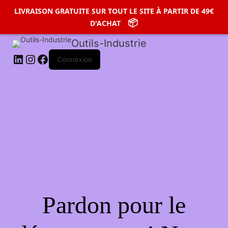
LIVRAISON GRATUITE SUR TOUT LE SITE À PARTIR DE 49€
LIVRAISON GRATUITE SUR TOUT LE SITE À PARTIR DE 49€
LinkedIn
Instagram
Facebook
📦
📦
D'ACHAT
D'ACHAT
Outils-Industrie
Connexion
Pardon pour le