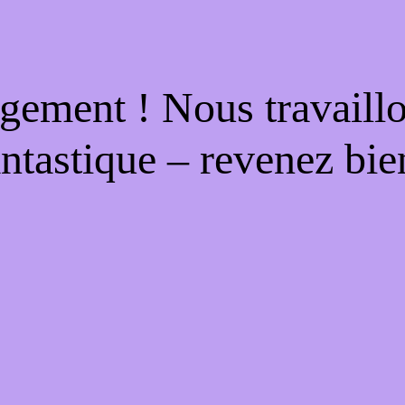
gement ! Nous travaill
antastique – revenez bien